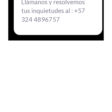
Llámanos y resolvemos
tus inquietudes al :
+57
324 4896757
Historias de
éxito que te
harán tomar