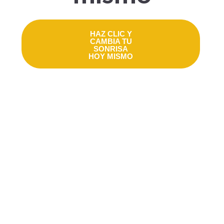
HAZ CLIC Y
CAMBIA TU
SONRISA
HOY MISMO
Con años de experiencia y un
equipo de expertos, puedes
confiar en nosotros para
proporcionarte resultados
sobresalientes y un servicio de
primera clase.